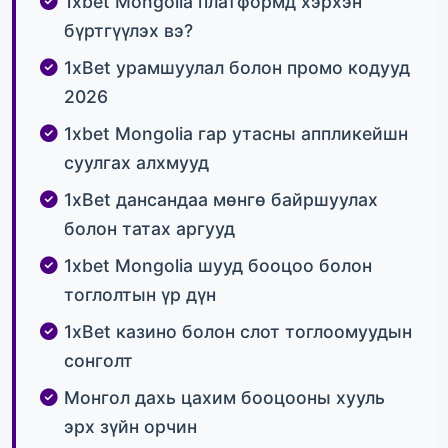
1xbet Mongolia платформд хэрхэн
бүртгүүлэх вэ?
1xBet урамшуулал болон промо кодууд
2026
1xbet Mongolia гар утасны аппликейшн
суулгах алхмууд
1xBet дансандаа мөнгө байршуулах
болон татах аргууд
1xbet Mongolia шууд бооцоо болон
тоглолтын үр дүн
1xBet казино болон слот тоглоомуудын
сонголт
Монгол дахь цахим бооцооны хууль
эрх зүйн орчин