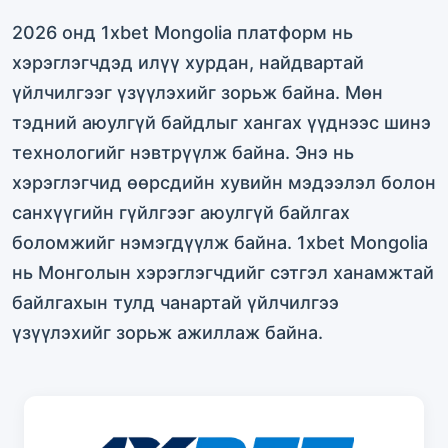
2026 онд 1xbet Mongolia платформ нь
хэрэглэгчдэд илүү хурдан, найдвартай
үйлчилгээг үзүүлэхийг зорьж байна. Мөн
тэдний аюулгүй байдлыг хангах үүднээс шинэ
технологийг нэвтрүүлж байна. Энэ нь
хэрэглэгчид өөрсдийн хувийн мэдээлэл болон
санхүүгийн гүйлгээг аюулгүй байлгах
боломжийг нэмэгдүүлж байна. 1xbet Mongolia
нь Монголын хэрэглэгчдийг сэтгэл ханамжтай
байлгахын тулд чанартай үйлчилгээ
үзүүлэхийг зорьж ажиллаж байна.