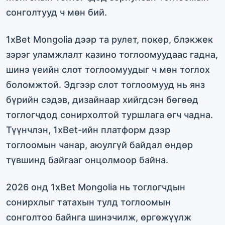
сонголтууд ч мөн бий.
1xBet Mongolia дээр та рулет, покер, блэкжек
зэрэг уламжлалт казино тоглоомуудаас гадна,
шинэ үеийн слот тоглоомуудыг ч мөн тоглох
боломжтой. Эдгээр слот тоглоомууд нь янз
бүрийн сэдэв, дизайнаар хийгдсэн бөгөөд
тоглогчдод сонирхолтой туршлага өгч чадна.
Түүнчлэн, 1xBet-ийн платформ дээр
тоглоомын чанар, аюулгүй байдал өндөр
түвшинд байгааг онцолмоор байна.
2026 онд 1xBet Mongolia нь тоглогчдын
сонирхлыг татахын тулд тоглоомын
сонголтоо байнга шинэчилж, өргөжүүлж