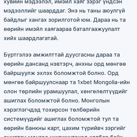
хувийн мэдээлэл, имэйл хаяг зэрэг үндсэн
мэдээллийг шаарддаг. Энэ нь таны аюулгүй
байдлыг хангах зорилготой юм. Дараа нь та
өөрийн имэйл хаягаараа баталгаажуулалт
хийх шаардлагатай.
Бүртгэлээ амжилттай дуусгасны дараа та
өөрийн дансанд нэвтэрч, анхны орд мөнгөө
байршуулж эхлэх боломжтой болно. Орд
мөнгөө байршуулснаар та 1xbet Mongolia-ийн
олон төрлийн урамшуулал, хөнгөлөлтүүдийг
ашиглах боломжтой болно. Монголын
хэрэглэгчдэд тохирсон төлбөрийн
системүүдийг ашиглах боломжтой тул та
өөрийн банкны карт, цахим түрийвч зэргийг