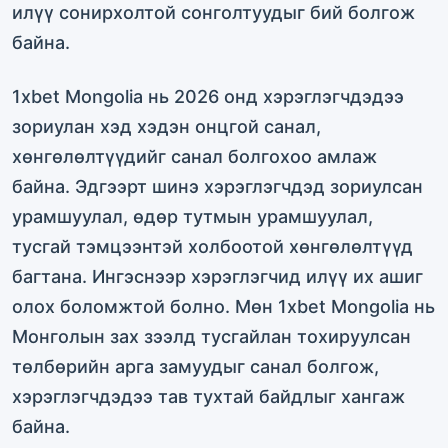
илүү сонирхолтой сонголтуудыг бий болгож
байна.
1xbet Mongolia нь 2026 онд хэрэглэгчдэдээ
зориулан хэд хэдэн онцгой санал,
хөнгөлөлтүүдийг санал болгохоо амлаж
байна. Эдгээрт шинэ хэрэглэгчдэд зориулсан
урамшуулал, өдөр тутмын урамшуулал,
тусгай тэмцээнтэй холбоотой хөнгөлөлтүүд
багтана. Ингэснээр хэрэглэгчид илүү их ашиг
олох боломжтой болно. Мөн 1xbet Mongolia нь
Монголын зах зээлд тусгайлан тохируулсан
төлбөрийн арга замуудыг санал болгож,
хэрэглэгчдэдээ тав тухтай байдлыг хангаж
байна.