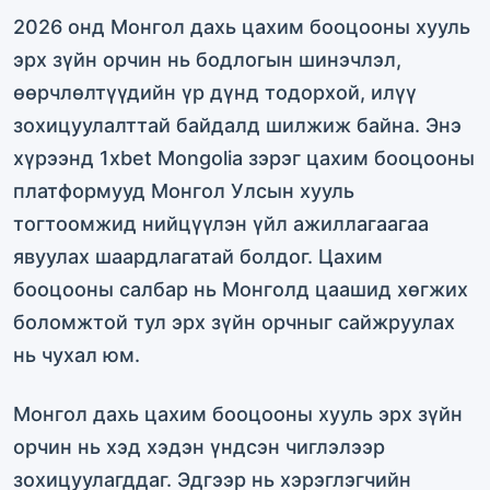
2026 онд Монгол дахь цахим бооцооны хууль
эрх зүйн орчин нь бодлогын шинэчлэл,
өөрчлөлтүүдийн үр дүнд тодорхой, илүү
зохицуулалттай байдалд шилжиж байна. Энэ
хүрээнд 1xbet Mongolia зэрэг цахим бооцооны
платформууд Монгол Улсын хууль
тогтоомжид нийцүүлэн үйл ажиллагаагаа
явуулах шаардлагатай болдог. Цахим
бооцооны салбар нь Монголд цаашид хөгжих
боломжтой тул эрх зүйн орчныг сайжруулах
нь чухал юм.
Монгол дахь цахим бооцооны хууль эрх зүйн
орчин нь хэд хэдэн үндсэн чиглэлээр
зохицуулагддаг. Эдгээр нь хэрэглэгчийн