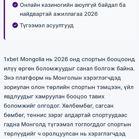
Онлайн казиногийн аюулгүй байдал ба
найдвартай ажиллагаа 2026
Түгээмэл асуултууд
1xbet Mongolia нь 2026 онд спортын бооцоонд
илүү өргөн боломжуудыг санал болгож байна.
Энэ платформ нь Монголын хэрэглэгчдэд
зориулан олон төрлийн спортын тэмцээн, үйл
явдлуудыг хамруулан бооцоо тавих
боломжийг олгодог. Хөлбөмбөг, сагсан
бөмбөг, теннис зэрэг алдартай спортуудаас
гадна Монголд түгээмэл тоглогддог спортын
төрлүүдийг ч оролцуулсан нь хэрэглэгчдэд