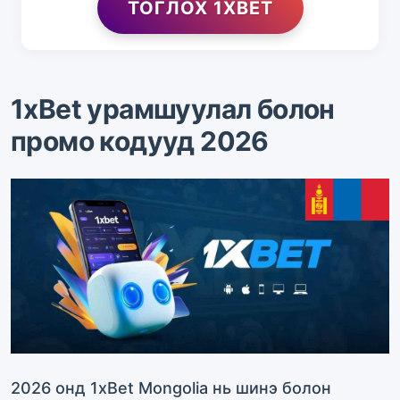
ТОГЛОХ 1XBET
1xBet урамшуулал болон
промо кодууд 2026
2026 онд 1xBet Mongolia нь шинэ болон