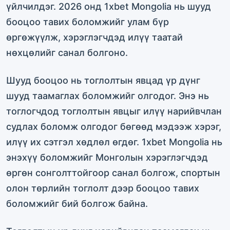
үйлчилдэг. 2026 онд 1xbet Mongolia нь шууд
бооцоо тавих боломжийг улам бүр
өргөжүүлж, хэрэглэгчдэд илүү таатай
нөхцөлийг санал болгоно.
Шууд бооцоо нь тоглолтын явцад үр дүнг
шууд таамаглах боломжийг олгодог. Энэ нь
тоглогчдод тоглолтын явцыг илүү нарийвчлан
судлах боломж олгодог бөгөөд мэдээж хэрэг,
илүү их сэтгэл хөдлөл өгдөг. 1xbet Mongolia нь
энэхүү боломжийг Монголын хэрэглэгчдэд
өргөн сонголттойгоор санал болгож, спортын
олон төрлийн тоглолт дээр бооцоо тавих
боломжийг бий болгож байна.